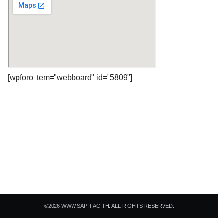
Search
[wpforo item="webboard" id="5809"]
Search
for:
©2026 WWW.SAPIT.AC.TH. ALL RIGHTS RESERVED.