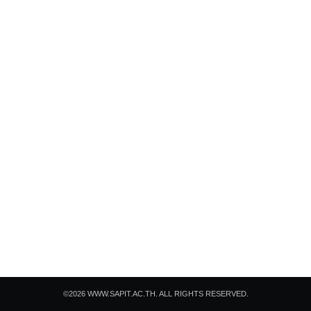
Search
Search
for:
©2026 WWW.SAPIT.AC.TH. ALL RIGHTS RESERVED.