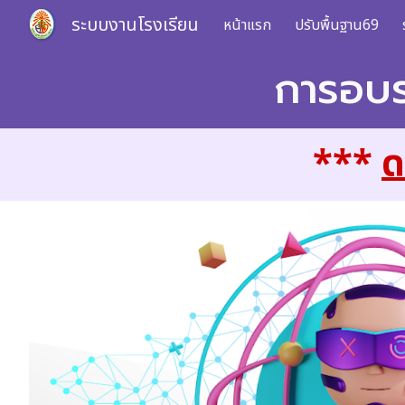
ระบบงานโรงเรียน
หน้าแรก
ปรับพื้นฐาน69
Sk
การ
อบร
***
ด