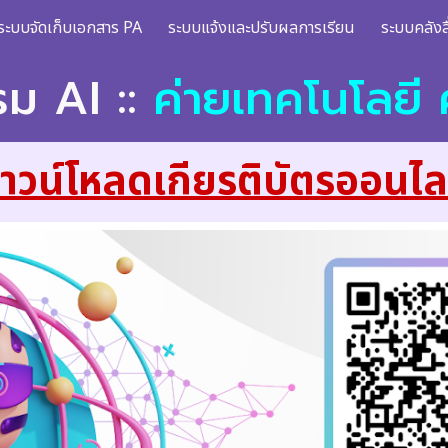
ระบบจัดเก็บเอกสาร PA
ระบบแจ้งและปรับผลการเรียน
ระบบคลังสื
ip to main content
Skip to navigat
ม AI ::
ค่ายเทคโนโลยี คร
าวน์โหลดเกียรติบัตรออนไล