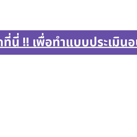
กที่นี่ !! เพื่อทำแบบประเมิน