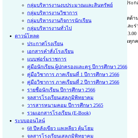
1. ปลูกพืชผักเพื่อรับประทานอย่างน้อย 5 อย่าง เพื่อให้ประกอบ
กลุ่มบริหารงานงบประมาณและสินทรัพย์
และกัน
กลุ่มบริหารงานวิชาการ
2. เลี้ยงสัตว์ อย่างน้อย 2 อย่าง มุ่งเน้นสัตว์ที่สร้างผลผลิ
กลุ่มบริหารงานกิจการนักเรียน
โรงเรียนเสลภูมิพิทยาคม เป็นส่วนหนึ่งของโครงการและร่วมขั
กลุ่มบริหารงานทั่วไป
ใส ใส่ใจวิถีพอเพียง”พร้อมกัน ในวันที่ 5 มีนาคม 2564 เวลา 13.0
ดาวน์โหลด
ขอประชาสัมพันธ์ให้บุคลากรทุกท่านและลูกๆนักเรียนทุกคน 
ประกาศโรงเรียน
โครงการอิ่มท้องสมองใส ใส่ใจวิถีพอเพียง
เอกสารคำสั่งโรงเรียน
แบบฟอร์มราชการ
คู่มือนักเรียน ผู้ปกครองและครู ปีการศึกษา 2566
คู่มือวิชาการ ภาคเรียนที่ 1 ปีการศึกษา 2566
คู่มือวิชาการ ภาคเรียนที่ 2 ปีการศึกษา 2566
รายชื่อนักเรียน ปีการศึกษา 2566
จุลสารโรงเรียนเสลภูมิพิทยาคม
วารสารหนามคอม ปีการศึกษา 2565
รวมเอกสารโรงเรียน (E-Book)
ระบบออนไลน์
68 ปีหลังเขียว แลเหลียว ตุ้มโฮม
admin
จุลสารโรงเรียนเสลภูมิพิทยาคม