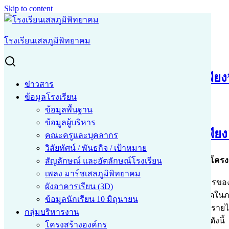
Skip to content
Search for:
Search
โรงเรียนเสลภูมิพิทยาคม
โครงการ “อิ่มท้องสมองใส ใส่ใจวิถีพอเพียง”
โครงการ “อิ่มท้องสมองใส ใส่ใจวิถีพอเพียง
ข่าวสาร
ข้อมูลโรงเรียน
4 มี.ค. 2021
4 มี.ค. 2021
admin
ข่าวสาร
ข้อมูลพื้นฐาน
ข้อมูลผู้บริหาร
โครงการ "อิ่มท้องสมองใส ใส่ใจวิถีพอเพียง
คณะครูและบุคลากร
วิสัยทัศน์ / พันธกิจ / เป้าหมาย
ขอเชิญชวนคุณครู นักเรียนและบุคคลที่สนใจเข้าชม “โครงการอ
สัญลักษณ์ และอัตลักษณ์โรงเรียน
เพลง มาร์ชเสลภูมิพิทยาคม
โครงการอิ่มท้องสมองใส ใส่ใจวิถีพอเพียง เป็นโครงการของสำนั
ผังอาคารเรียน (3D)
ความสำคัญของภาวะโภชนาการและแนวทางการดำรงชีวิตในภาวะวิก
ข้อมูลนักเรียน 10 มิถุนายน
อาหารที่ดี มีประโยชน์ ปลอดสารพิษ ลดภาระค่าใช้จ่าย เพิ่มรายไ
กลุ่มบริหารงาน
โดยมีแนวทางในการดำเนินการเพื่อให้เกิดรูปธรรมทั้งระบบดังนี้
โครงสร้างองค์กร